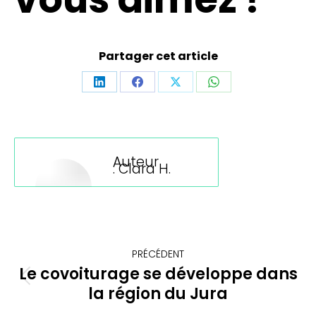
Partager cet article
Partager
Partager
Partager
Partager
sur
sur
sur
sur
LinkedIn
Facebook
X
WhatsApp
Auteur
:
Clara H.
Navigation
PRÉCÉDENT
article
Le covoiturage se développe dans
Article
la région du Jura
précédent
: