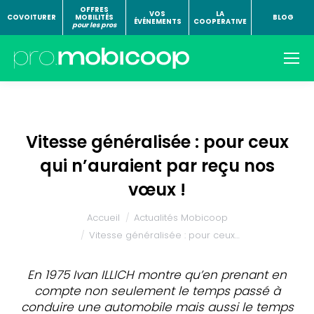
OFFRES
VOS
LA
COVOITURER
MOBILITÉS
BLOG
ÉVÉNEMENTS
COOPERATIVE
pour les pros
Vitesse généralisée : pour ceux
qui n’auraient par reçu nos
vœux !
Vous êtes ici :
Accueil
Actualités Mobicoop
Vitesse généralisée : pour ceux…
En 1975 Ivan ILLICH montre qu’en prenant en
compte non seulement le temps passé à
conduire une automobile mais aussi le temps