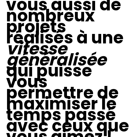
vous aussi de
nombreux
projets
réalisés à une
vitesse
généralisée
qui puisse
vous
permettre de
maximiser le
temps passé
avec ceux que
vous aimez !