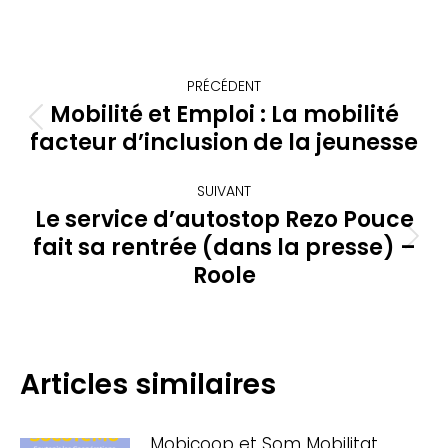
Navigation
PRÉCÉDENT
article
Mobilité et Emploi : La mobilité
Article
facteur d’inclusion de la jeunesse
précédent
:
SUIVANT
Le service d’autostop Rezo Pouce
fait sa rentrée (dans la presse) –
Article
suivant
Roole
:
Articles similaires
Mobicoop et Som Mobilitat