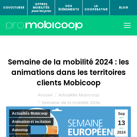
OFFRES
VOS
LA
COVOITURER
MOBILITÉS
BLOG
ÉVÉNEMENTS
COOPERATIVE
pour les pros
Semaine de la mobilité 2024 : les
animations dans les territoires
clients Mobicoop
Vous êtes ici :
Accueil
Actualités Mobicoop
Semaine de la mobilité 2024…
Actualités Mobicoop
Sep
13
Animation et incitation
Autostop
2024