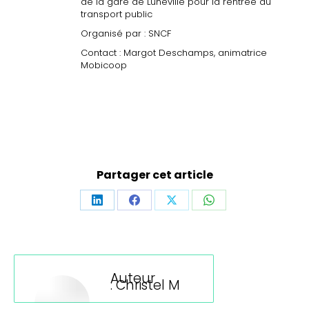
de la gare de Lunéville pour la rentrée du
transport public
Organisé par : SNCF
Contact : Margot Deschamps, animatrice
Mobicoop
Partager cet article
Partager
Partager
Partager
Partager
sur
sur
sur
sur
LinkedIn
Facebook
X
WhatsApp
Auteur
:
Christel M