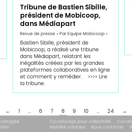
Tribune de Bastien Sibille,
président de Mobicoop,
dans Médiapart
Revue de presse
Par
Equipe Mobicoop
Bastien Sibille, président de
Mobicoop, a réalisé une tribune
dans Médiapart, relatant les
inégalités créées par les grandes
plateformes collaboratives en ligne
et comment y remédier. >>>> Lire
la tribune.
←
1
…
6
7
8
9
10
…
24
→
 partagée.
Covoiturage pour collectivité
Covoit
ités.
Mobilité solidaire
Nous contacter