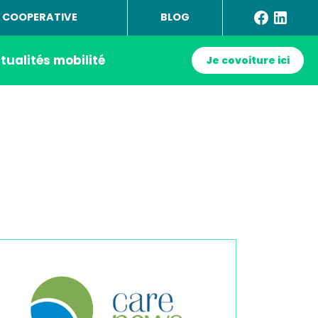
 COOPERATIVE
BLOG
tualités mobilité
Je covoiture ici