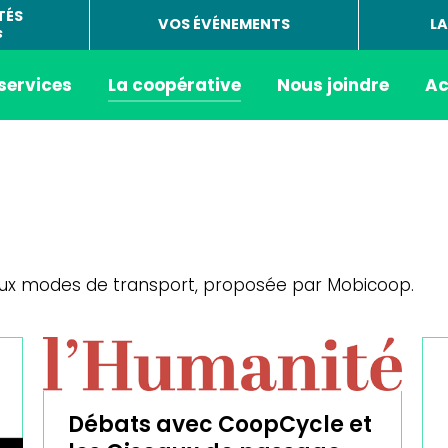
TÉS
VOS ÉVÉNEMENTS
LA
s
 services
La coopérative
Nous joindre
Ac
 aux modes de transport, proposée par Mobicoop.
Débats avec CoopCycle et