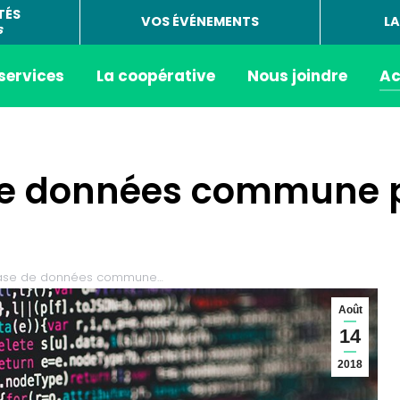
TÉS
VOS ÉVÉNEMENTS
LA
s
 services
La coopérative
Nous joindre
Ac
e données commune po
base de données commune…
Août
14
2018