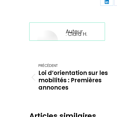
Part
sur
Linke
Auteur
:
Clara H.
Navigation
PRÉCÉDENT
article
Loi d’orientation sur les
mobilités : Premières
Article
précédent
annonces
:
Articles similaires