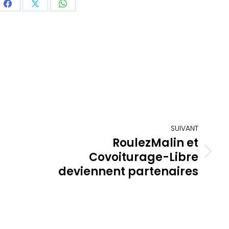
ager
Partager
Partager
Partager
sur
sur
sur
dIn
Facebook
X
WhatsApp
SUIVANT
RoulezMalin et
Covoiturage-Libre
Article
suivant
deviennent partenaires
: