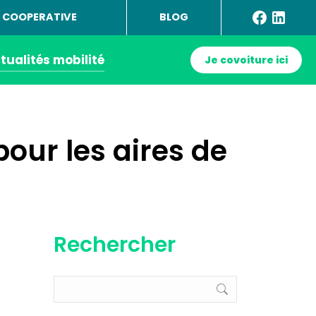
 COOPERATIVE
BLOG
tualités mobilité
Je covoiture ici
ur les aires de
Rechercher
Recherche
: