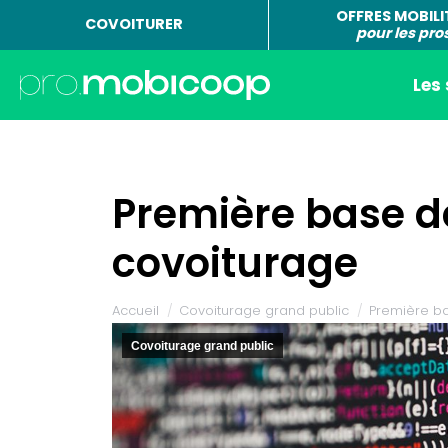
OFFRES MOBILI
COVOITURER
pour les pro
Les
Première base d
covoiturage
Vous êtes ici :
Accueil
Covoiturage grand public
Première 
Covoiturage grand public