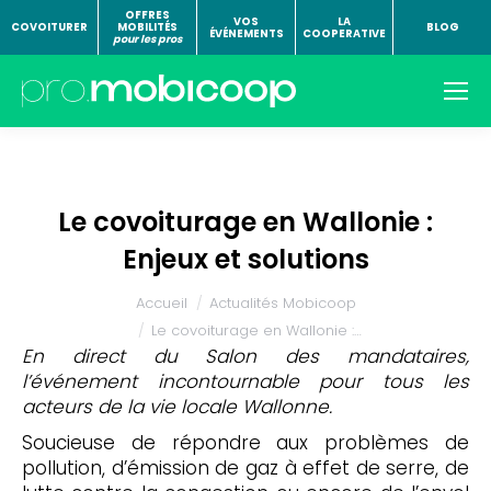
OFFRES
VOS
LA
COVOITURER
MOBILITÉS
BLOG
ÉVÉNEMENTS
COOPERATIVE
pour les pros
Le covoiturage en Wallonie :
Enjeux et solutions
Vous êtes ici :
Accueil
Actualités Mobicoop
Le covoiturage en Wallonie :…
En direct du Salon des mandataires,
l’événement incontournable pour tous les
acteurs de la vie locale Wallonne.
Soucieuse de répondre aux problèmes de
pollution, d’émission de gaz à effet de serre, de