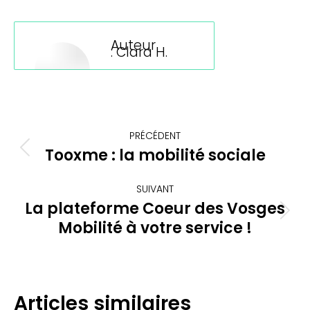
LinkedIn
Facebook
X
WhatsApp
Auteur
:
Clara H.
Navigation
PRÉCÉDENT
article
Tooxme : la mobilité sociale
Article
précédent
:
SUIVANT
La plateforme Coeur des Vosges
Article
Mobilité à votre service !
suivant
:
Articles similaires