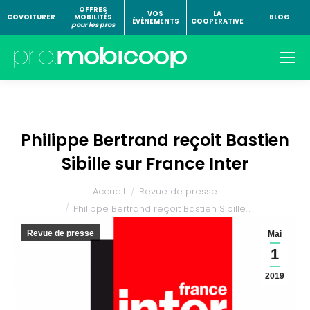
OFFRES
VOS
LA
COVOITURER
MOBILITÉS
BLOG
ÉVÉNEMENTS
COOPERATIVE
pour les pros
Philippe Bertrand reçoit Bastien
Sibille sur France Inter
Vous êtes ici :
Accueil
Revue de presse
Philippe Bertrand reçoit Bastien Sibille…
Revue de presse
Mai
1
2019