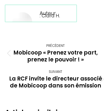
LinkedIn
Facebook
X
WhatsApp
Auteur
:
Clara H.
Navigation
PRÉCÉDENT
article
Mobicoop « Prenez votre part,
Article
prenez le pouvoir ! »
précédent
:
SUIVANT
La RCF invite le directeur associé
Article
de Mobicoop dans son émission
suivant
: