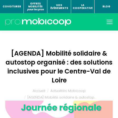
OFFRES
VOS
LA
COVOITURER
MOBILITÉS
BLOG
ÉVÉNEMENTS
COOPERATIVE
pour les pros
[AGENDA] Mobilité solidaire &
autostop organisé : des solutions
inclusives pour le Centre-Val de
Loire
Vous êtes ici :
Accueil
Actualités Mobicoop
[AGENDA] Mobilité solidaire & autostop…