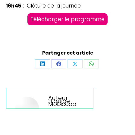
16h45
: Clôture de la journée
Télécharger le programme
Partager cet article
Partager
Partager
Partager
Partager
sur
sur
sur
sur
LinkedIn
Facebook
X
WhatsApp
Auteur
:
Equipe
Mobicoop
Navigation