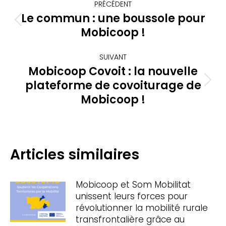
PRÉCÉDENT
article
Le commun : une boussole pour
Article
Mobicoop !
précédent
:
SUIVANT
Mobicoop Covoit : la nouvelle
plateforme de covoiturage de
Article
suivant
Mobicoop !
:
Articles similaires
Mobicoop et Som Mobilitat
unissent leurs forces pour
révolutionner la mobilité rurale
transfrontalière grâce au