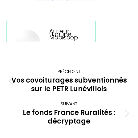
Partager
Partager
Partager
Partager
sur
sur
sur
sur
LinkedIn
Facebook
X
WhatsApp
Auteur
:
Equipe
Mobicoop
Navigation
PRÉCÉDENT
article
Vos covoiturages subventionnés
Article
sur le PETR Lunévillois
précédent
:
SUIVANT
Le fonds France Ruralités :
Article
décryptage
suivant
: