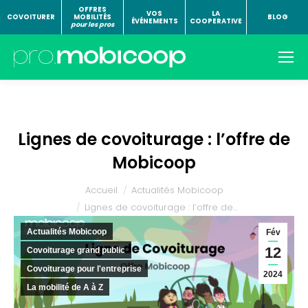
OFFRES
VOS
LA
COVOITURER
MOBILITÉS
BLOG
ÉVÉNEMENTS
COOPERATIVE
pour les pros
Lignes de covoiturage : l’offre de
Mobicoop
Vous êtes ici :
Accueil
Actualités Mobicoop
Lignes de covoiturage : l’offre de…
Actualités Mobicoop
Fév
12
Covoiturage grand public
Covoiturage pour l'entreprise
2024
La mobilité de A à Z