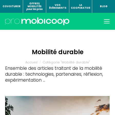
OFFRES
VOS
LA
COVOITURER
MOBILITÉS
BLOG
ÉVÉNEMENTS
COOPERATIVE
pour les pros
Mobilité durable
Vous êtes ici :
Accueil
Catégorie "Mobilité durable"
Ensemble des articles traitant de la mobilité
durable : technologies, partenaires, réflexion,
expérimentation …