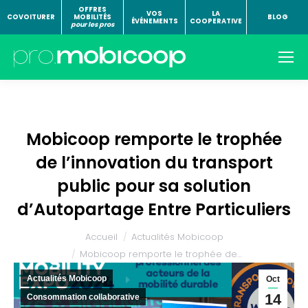
OFFRES
VOS
LA
COVOITURER
MOBILITÉS
BLOG
ÉVÉNEMENTS
COOPERATIVE
pour les pros
Mobicoop remporte le trophée
de l’innovation du transport
public pour sa solution
d’Autopartage Entre Particuliers
Vous êtes ici :
Accueil
Actualités Mobicoop
Mobicoop remporte le trophée de…
Actualités Mobicoop
Oct
14
Consommation collaborative