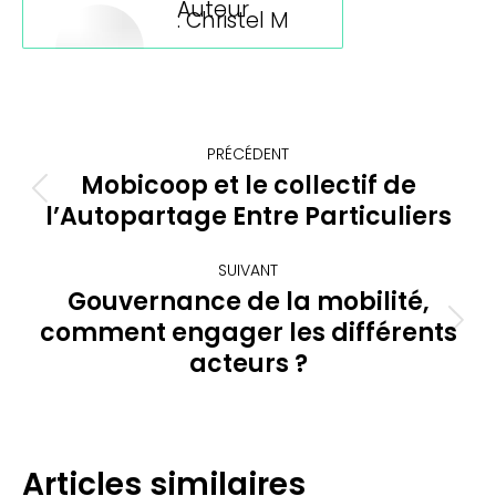
Auteur
:
Christel M
Navigation
PRÉCÉDENT
article
Mobicoop et le collectif de
Article
l’Autopartage Entre Particuliers
précédent
:
SUIVANT
Gouvernance de la mobilité,
comment engager les différents
Article
suivant
acteurs ?
:
Articles similaires