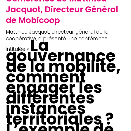
Jacquot, Directeur Général
de Mobicoop
Matthieu Jacquot, directeur général de la
La
coopérative, a présenté une conférence
gouvernance
intitulée «
de la mobilité,
comment
engager les
différentes
instances
territoriales ?
L’exemple de