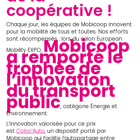
coopérative !
Chaque jour, les équipes de Mobicoop innovent
pour la mobilité de tous et toutes. Nos efforts
Mobicoop
sont récompensés : lors du salon European
a remporté le
Mobility EXPO,
trophée de
l’innovation
du transport
public
, catégorie Énergie et
Environnement.
L’innovation valorisée pour ce prix
est
Coloc’Auto
, un dispositif porté par
Mobicoop qui facilite l’autopartage entre