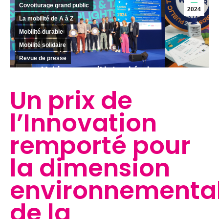
Covoiturage grand public
2024
La mobilité de A à Z
Mobilité durable
Mobilité solidaire
Revue de presse
Un prix de
l’Innovation
remporté pour
la dimension
environnementa
de la