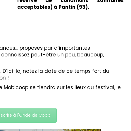
réserve de conditions sanitaires
acceptables) à Pantin (93).
rmances… proposés par d’importantes
s connaissez peut-être un peu, beaucoup,
 D’ici-là, notez la date de ce temps fort du
on !
Mobicoop se tiendra sur les lieux du festival, le
nscrire à l'Onde de Coop