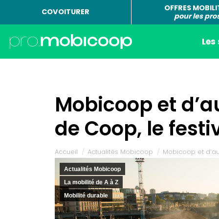
OFFRES MOBILI
COVOITURER
pour les pro
Les
Mobicoop et d’a
de Coop, le festi
Vous êtes ici :
Accueil
Actualités Mobicoop
Mobicoop et d’au
Actualités Mobicoop
La mobilité de A à Z
Mobilité durable