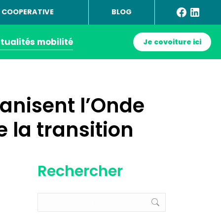
 COOPERATIVE
BLOG
tualités mobilité
Je covoiture ici
anisent l’Onde
 la transition
Rechercher
Recherche
: