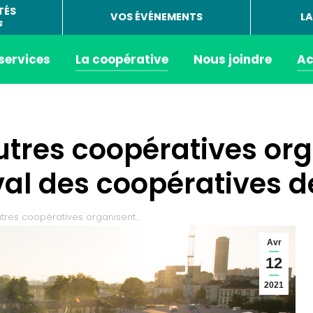
TÉS
VOS ÉVÉNEMENTS
LA
s
 services
La coopérative
Nous joindre
Ac
utres coopératives org
val des coopératives de
tres coopératives organisent…
Avr
12
2021