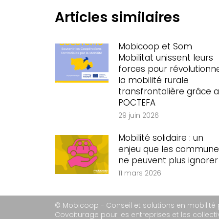
Articles similaires
Mobicoop et Som
Mobilitat unissent leurs
forces pour révolutionn
la mobilité rurale
transfrontalière grâce 
POCTEFA
29 juin 2026
Mobilité solidaire : un
enjeu que les commune
ne peuvent plus ignorer
11 mars 2026
© Mobicoop - Conseil et solutions en mobilité
Covoiturage pour les entreprises et les collectiv