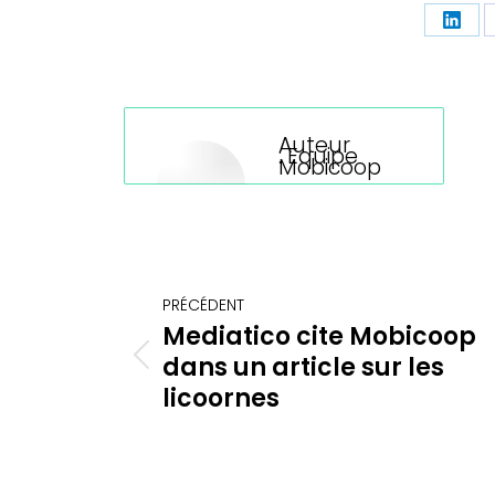
Part
sur
Linke
Auteur
:
Equipe
Mobicoop
Navigation
PRÉCÉDENT
article
Mediatico cite Mobicoop
dans un article sur les
Article
précédent
licoornes
: