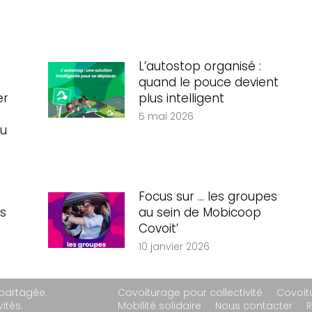
L’autostop organisé :
quand le pouce devient
er
plus intelligent
5 mai 2026
au
Focus sur … les groupes
s
au sein de Mobicoop
Covoit’
10 janvier 2026
 partagée.
Covoiturage pour collectivité
Covoit
ités.
Mobilité solidaire
Nous contacter