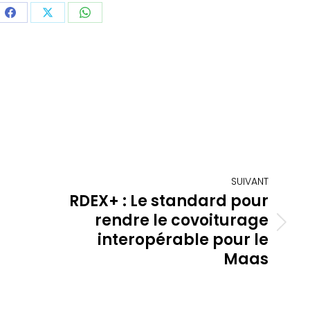
ager
Partager
Partager
Partager
sur
sur
sur
dIn
Facebook
X
WhatsApp
SUIVANT
RDEX+ : Le standard pour
rendre le covoiturage
Article
interopérable pour le
suivant
Maas
: