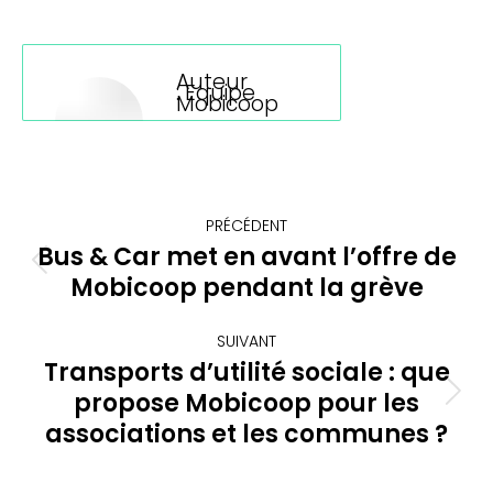
sur
sur
sur
sur
LinkedIn
Facebook
X
WhatsApp
Auteur
:
Equipe
Mobicoop
Navigation
PRÉCÉDENT
article
Bus & Car met en avant l’offre de
Article
Mobicoop pendant la grève
précédent
:
SUIVANT
Transports d’utilité sociale : que
propose Mobicoop pour les
Article
suivant
associations et les communes ?
: