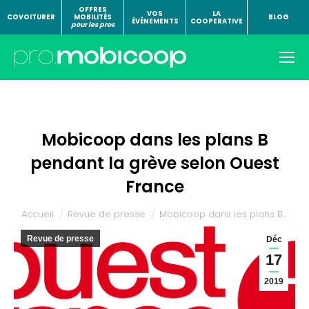
OFFRES
VOS
LA
COVOITURER
MOBILITÉS
BLOG
ÉVÉNEMENTS
COOPERATIVE
pour les pros
Mobicoop dans les plans B
pendant la grève selon Ouest
France
Vous êtes ici :
Accueil
Revue de presse
Mobicoop dans les plans B…
Revue de presse
Déc
17
2019