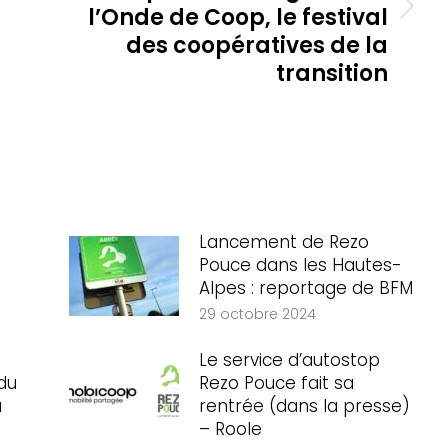
l’Onde de Coop, le festival
Article
t
suivant
des coopératives de la
:
transition
Lancement de Rezo
Pouce dans les Hautes-
Alpes : reportage de BFM
29 octobre 2024
Le service d’autostop
du
Rezo Pouce fait sa
a
rentrée (dans la presse)
– Roole