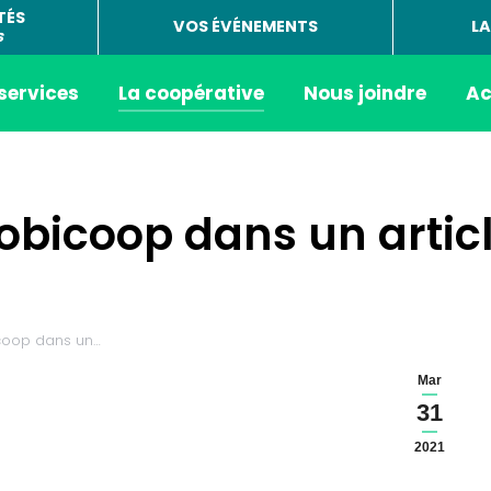
TÉS
VOS ÉVÉNEMENTS
LA
s
 services
La coopérative
Nous joindre
Ac
obicoop dans un articl
coop dans un…
Mar
31
2021