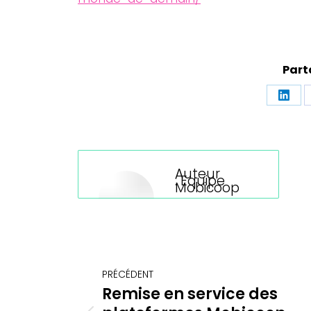
Part
Part
sur
Linke
Auteur
:
Equipe
Mobicoop
Navigation
PRÉCÉDENT
article
Remise en service des