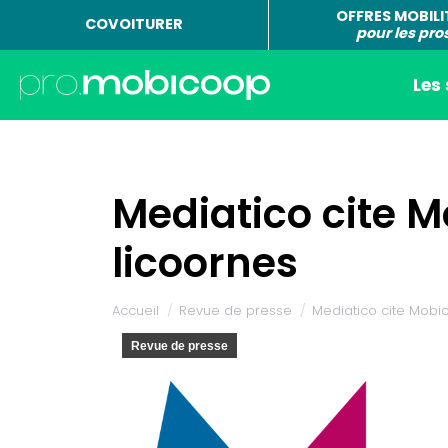
OFFRES MOBILI
COVOITURER
pour les pro
Les
Mediatico cite M
licoornes
Vous êtes ici :
Accueil
Revue de presse
Mediatico cite Mobi
Revue de presse