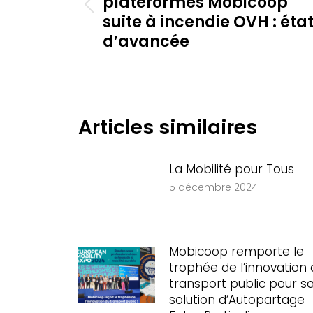
plateformes Mobicoop
Article
suite à incendie OVH : éta
précédent
d’avancée
:
Articles similaires
La Mobilité pour Tous
5 décembre 2024
Mobicoop remporte le
trophée de l’innovation 
transport public pour s
solution d’Autopartage