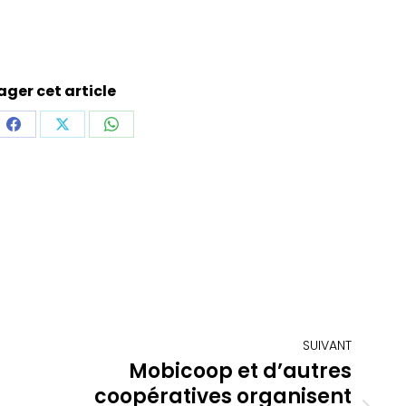
ager cet article
ager
Partager
Partager
Partager
sur
sur
sur
dIn
Facebook
X
WhatsApp
SUIVANT
Mobicoop et d’autres
coopératives organisent