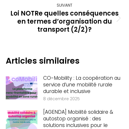
:
SUIVANT
Loi NOTRe quelles conséquences
en termes d’organisation du
Article
suivant
transport (2/2)?
:
Articles similaires
CO-Mobility : La coopération au
service d’une mobilité rurale
durable et inclusive
8 décembre 2025
[AGENDA] Mobilité solidaire &
autostop organisé : des
solutions inclusives pour le