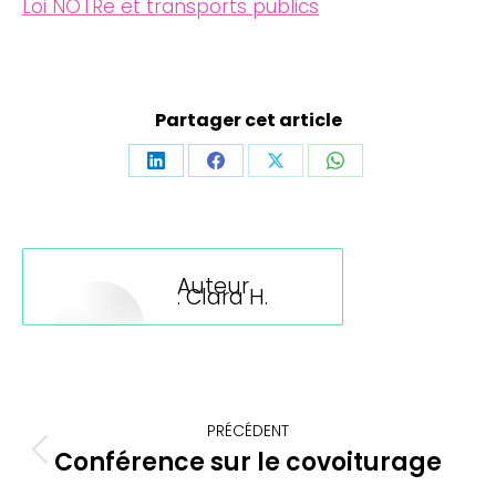
Loi NOTRe et transports publics
Partager cet article
Partager
Partager
Partager
Partager
sur
sur
sur
sur
LinkedIn
Facebook
X
WhatsApp
Auteur
:
Clara H.
Navigation
PRÉCÉDENT
article
Conférence sur le covoiturage
Article
précédent