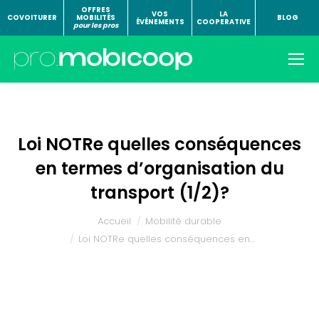
OFFRES
VOS
LA
COVOITURER
MOBILITÉS
BLOG
ÉVÉNEMENTS
COOPERATIVE
pour les pros
Loi NOTRe quelles conséquences
en termes d’organisation du
transport (1/2)?
Vous êtes ici :
Accueil
Mobilité durable
Loi NOTRe quelles conséquences en…