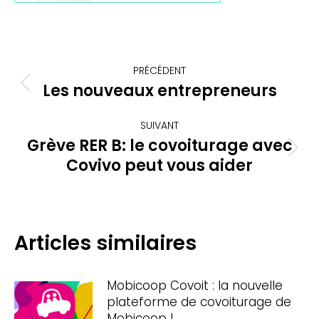
Navigation
PRÉCÉDENT
article
Les nouveaux entrepreneurs
Article
précédent
:
SUIVANT
Grève RER B: le covoiturage avec
Article
Covivo peut vous aider
suivant
:
Articles similaires
Mobicoop Covoit : la nouvelle
plateforme de covoiturage de
Mobicoop !