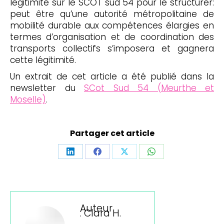
légitimité sur le SCOT sud 54 pour le structurer:
peut être qu’une autorité métropolitaine de
mobilité durable aux compétences élargies en
termes d’organisation et de coordination des
transports collectifs s’imposera et gagnera
cette légitimité.
Un extrait de cet article a été publié dans la
newsletter du
SCot Sud 54 (Meurthe et
Moselle)
.
Partager cet article
Partager
Partager
Partager
Partager
sur
sur
sur
sur
LinkedIn
Facebook
X
WhatsApp
Auteur
:
Clara H.