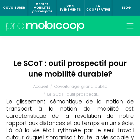
OFFRES
VOS
LA
COVOITURER
MOBILITÉS
BLOG
ÉVÉNEMENTS
COOPERATIVE
pour les pros
Le SCoT : outil prospectif pour
une mobilité durable?
Vous êtes ici :
Accueil
Covoiturage grand public
Le SCoT : outil prospectif…
Le glissement sémantique de la notion de
transport à la notion de mobilité est
caractéristique de la révolution de notre
rapport aux distances et au temps en un siècle.
Là où la vie était rythmée par le seul travail
autour duquel s’organisait toute la vie sociale y