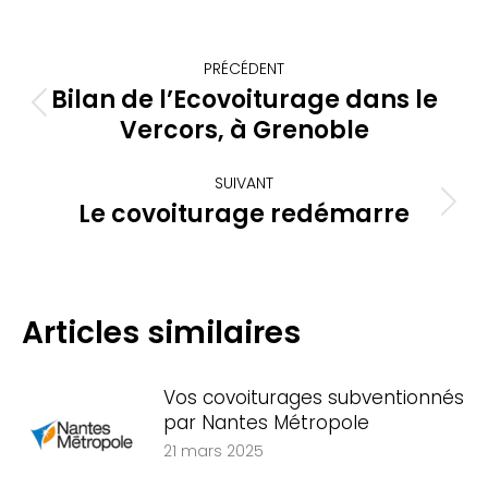
Navigation
PRÉCÉDENT
article
Bilan de l’Ecovoiturage dans le
Article
Vercors, à Grenoble
précédent
:
SUIVANT
Le covoiturage redémarre
Article
suivant
:
Articles similaires
Vos covoiturages subventionnés
par Nantes Métropole
21 mars 2025