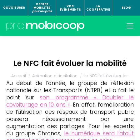
OFFRES
VOS
LA
COVOITURER
MOBILITÉS
BLOG
ÉVÉNEMENTS
COOPERATIVE
pour les pros
Le NFC fait évoluer la mobilité
Vous êtes ici :
Accueil
Animation et incitation
Le NFC fait évoluer la…
Au début de l’année, le groupe de réflexion
nationale sur les Transports (NTRB) et a fait le
point sur
son programme « Doubler le
covoiturage en 10 ans »
. En effet, l’amélioration
de l’utilisation des réseaux de transport public
passera nécessairement par une
augmentation des partages. Pour les experts
du groupe Chronos,
le numérique sera l’atout