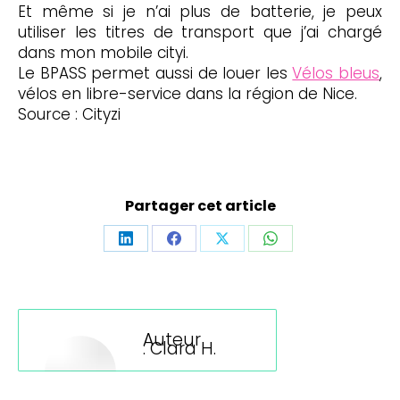
Et même si je n’ai plus de batterie, je peux
utiliser les titres de transport que j’ai chargé
dans mon mobile cityi.
Le BPASS permet aussi de louer les
Vélos bleus
,
vélos en libre-service dans la région de Nice.
Source : Cityzi
Partager cet article
Partager
Partager
Partager
Partager
sur
sur
sur
sur
LinkedIn
Facebook
X
WhatsApp
Auteur
:
Clara H.