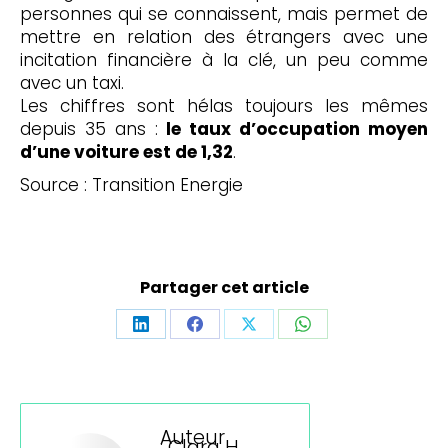
personnes qui se connaissent, mais permet de
mettre en relation des étrangers avec une
incitation financière à la clé, un peu comme
avec un taxi.
Les chiffres sont hélas toujours les mêmes
depuis 35 ans :
le taux d’occupation moyen
d’une voiture est de 1,32
.
Source : Transition Energie
Partager cet article
Partager
Partager
Partager
Partager
sur
sur
sur
sur
LinkedIn
Facebook
X
WhatsApp
Auteur
:
Clara H.