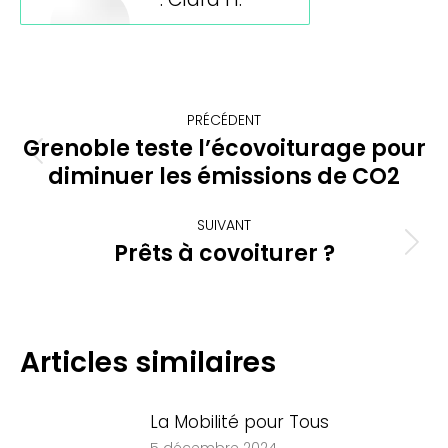
Navigation
PRÉCÉDENT
article
Grenoble teste l’écovoiturage pour
Article
diminuer les émissions de CO2
précédent
:
SUIVANT
Prêts à covoiturer ?
Article
suivant
:
Articles similaires
La Mobilité pour Tous