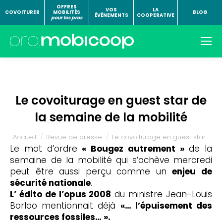
OFFRES
VOS
LA
COVOITURER
MOBILITÉS
BLOG
ÉVÉNEMENTS
COOPERATIVE
pour les pros
Le covoiturage en guest star de
la semaine de la mobilité
Vous êtes ici :
Accueil
Revue de presse
Le covoiturage en guest star…
Le mot d’ordre
« Bougez autrement »
de la
semaine de la mobilité qui s’achève mercredi
peut être aussi perçu comme un
enjeu de
sécurité nationale
.
L’ édito de l’opus 2008
du ministre Jean-Louis
Borloo mentionnait déjà
«… l’épuisement des
ressources fossiles… ».