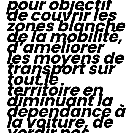
pour objectif
de couvrir les
zones blanche
de la mobilité,
d’améliorer
les moyens de
transport sur
tout le
territoire en
diminuant la
dépendance à
la voiture, de
verdir nos