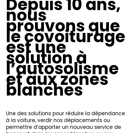
Depuis 10 ans,
nous
prouvons que
le covoiturage
est une
solution à
l’autosolisme
et aux zones
blanches
Une des solutions pour réduire la dépendance
à la voiture, verdir nos déplacements ou
permettre d’apporter un nouveau service de