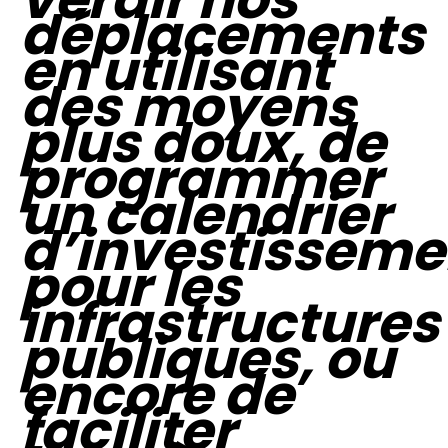
déplacements
en utilisant
des moyens
plus doux, de
programmer
un calendrier
d’investisseme
pour les
infrastructures
publiques, ou
encore de
faciliter