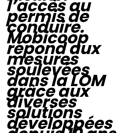
l’accès au
permis de
conduire.
Mobicoop
répond aux
mesures
soulevées
dans la LOM
grâce aux
diverses
solutions
développées