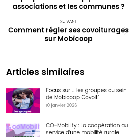
précédent
associations et les communes ?
:
SUIVANT
Comment régler ses covoiturages
Article
sur Mobicoop
suivant
:
Articles similaires
Focus sur … les groupes au sein
de Mobicoop Covoit’
10 janvier 2026
CO-Mobility : La coopération au
service d’une mobilité rurale