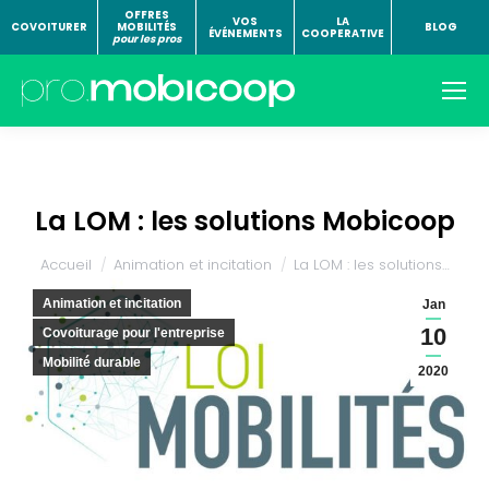
OFFRES
VOS
LA
COVOITURER
MOBILITÉS
BLOG
ÉVÉNEMENTS
COOPERATIVE
pour les pros
La LOM : les solutions Mobicoop
Vous êtes ici :
Accueil
Animation et incitation
La LOM : les solutions…
Animation et incitation
Jan
10
Covoiturage pour l'entreprise
Mobilité durable
2020