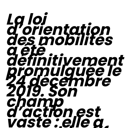
La loi
d’orientation
des mobilités
a été
définitivement
promulguée le
24 décembre
2019. Son
champ
d’action est
vaste : elle a