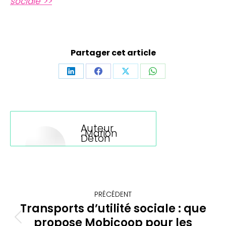
sociale >>
Partager cet article
Partager
Partager
Partager
Partager
sur
sur
sur
sur
LinkedIn
Facebook
X
WhatsApp
Auteur
:
Marion
Deton
Navigation
PRÉCÉDENT
article
Transports d’utilité sociale : que
propose Mobicoop pour les
Article