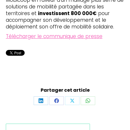
Mobicoop en faveur d’un maillage plus serré de
solutions de mobilité partagée dans les
territoires et
investissent 800 000€
pour
accompagner son développement et le
déploiement son offre de mobilité solidaire.
Télécharger le communique de presse
Partager cet article
Partager
Partager
Partager
Partager
sur
sur
sur
sur
LinkedIn
Facebook
X
WhatsApp