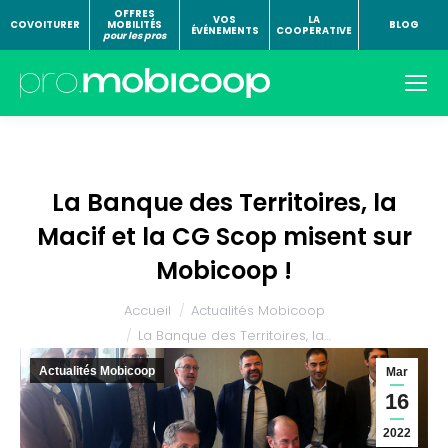
OFFRES
VOS
LA
COVOITURER
MOBILITÉS
BLOG
ÉVÉNEMENTS
COOPERATIVE
pour les pros
La Banque des Territoires, la
Macif et la CG Scop misent sur
Mobicoop !
Vous êtes ici :
Accueil
Actualités Mobicoop
La Banque des Territoires, la…
Actualités Mobicoop
Mar
16
2022