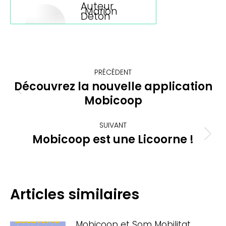
Auteur
:
Marion
Deton
Navigation
PRÉCÉDENT
article
Découvrez la nouvelle application
Article
Mobicoop
précédent
:
SUIVANT
Mobicoop est une Licoorne !
Article
suivant
:
Articles similaires
Mobicoop et Som Mobilitat