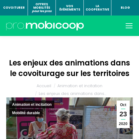
OFFRES
VOS
LA
COVOITURER
MOBILITÉS
BLOG
ÉVÉNEMENTS
COOPERATIVE
pour les pros
Les enjeux des animations dans
le covoiturage sur les territoires
Vous êtes ici :
Accueil
Animation et incitation
Les enjeux des animations dans…
Animation et incitation
Oct
23
Mobilité durable
2020