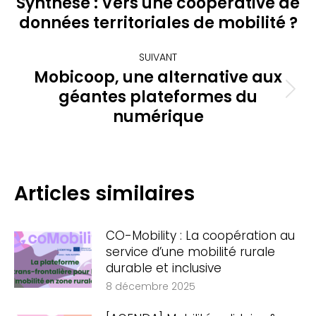
article
Synthèse : Vers une coopérative de
Article
données territoriales de mobilité ?
précédent
:
SUIVANT
Mobicoop, une alternative aux
géantes plateformes du
Article
suivant
numérique
:
Articles similaires
CO-Mobility : La coopération au
service d’une mobilité rurale
durable et inclusive
8 décembre 2025