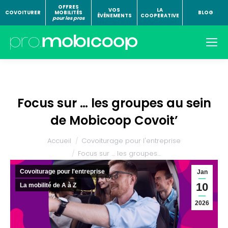
OFFRES
VOS
LA
COVOITURER
MOBILITÉS
BLOG
ÉVÉNEMENTS
COOPERATIVE
pour les pros
Focus sur … les groupes au sein
de Mobicoop Covoit’
Vous êtes ici :
Accueil
Covoiturage pour l'entreprise
Focus sur … les groupes…
Covoiturage pour l'entreprise
Jan
10
La mobilité de A à Z
2026