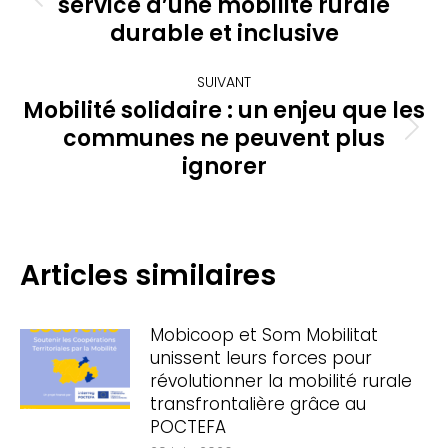
service d’une mobilité rurale
Article
précédent
durable et inclusive
:
SUIVANT
Mobilité solidaire : un enjeu que les
communes ne peuvent plus
Article
suivant
ignorer
:
Articles similaires
Mobicoop et Som Mobilitat
unissent leurs forces pour
révolutionner la mobilité rurale
transfrontalière grâce au
POCTEFA