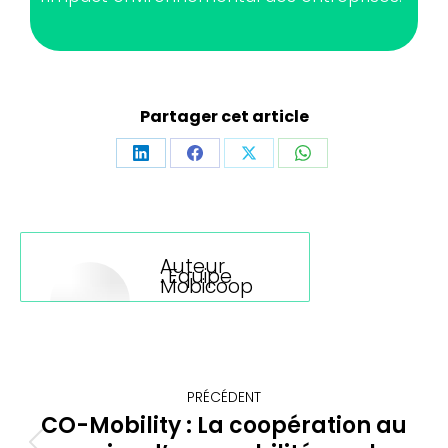
Partager cet article
Partager
Partager
Partager
Partager
sur
sur
sur
sur
LinkedIn
Facebook
X
WhatsApp
Auteur
:
Equipe
Mobicoop
Navigation
PRÉCÉDENT
article
CO-Mobility : La coopération au