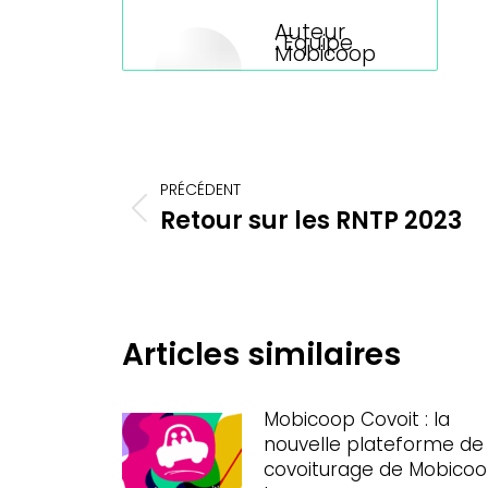
Auteur
:
Equipe
Mobicoop
Navigation
PRÉCÉDENT
article
Retour sur les RNTP 2023
Article
précédent
:
Articles similaires
Mobicoop Covoit : la
nouvelle plateforme de
covoiturage de Mobico