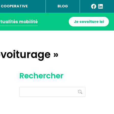
 COOPERATIVE
BLOG
tualités mobilité
Je covoiture ici
ovoiturage »
Rechercher
Recherche
: