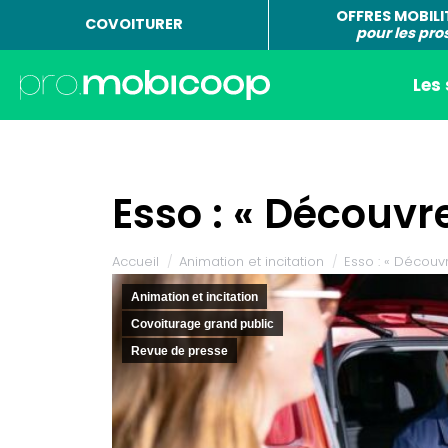
OFFRES MOBILI
COVOITURER
pour les pro
Les
Esso : « Découvr
Vous êtes ici :
Accueil
Animation et incitation
Esso : « Découv
Animation et incitation
Covoiturage grand public
Revue de presse