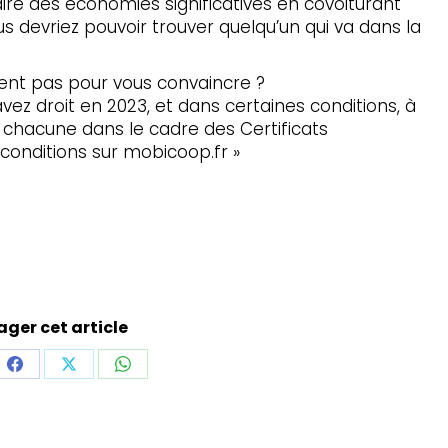
ire des économies significatives en covoiturant
us devriez pouvoir trouver quelqu’un qui va dans la
ent pas pour vous convaincre ?
vez droit en 2023, et dans certaines conditions, à
€ chacune dans le cadre des Certificats
 conditions sur mobicoop.fr »
ager cet article
ager
Partager
Partager
Partager
sur
sur
sur
dIn
Facebook
X
WhatsApp