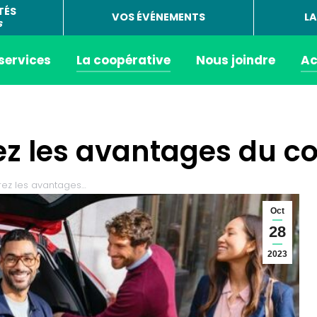
TÉS
VOS ÉVÉNEMENTS
LA
s
 services
La coopérative
Nous joindre
Ac
ez les avantages du c
rez les avantages…
Oct
28
2023