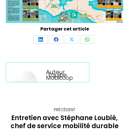
Partager cet article
Partager
Partager
Partager
Partager
sur
sur
sur
sur
LinkedIn
Facebook
X
WhatsApp
Auteur
:
Equipe
Mobicoop
Navigation
PRÉCÉDENT
article
Entretien avec Stéphane Loubié,
chef de service mobilité durable
Article