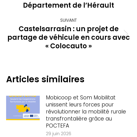
précédent
Département de l’Hérault
:
SUIVANT
Castelsarrasin : un projet de
partage de véhicule en cours avec
Article
suivant
« Colocauto »
:
Articles similaires
Mobicoop et Som Mobilitat
unissent leurs forces pour
révolutionner la mobilité rurale
transfrontalière grâce au
POCTEFA
29 juin 2026