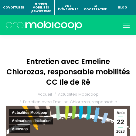
OFFRES
VOS
LA
COVOITURER
MOBILITÉS
BLOG
ÉVÉNEMENTS
COOPERATIVE
pour les pros
Entretien avec Emeline
Chiorozas, responsable mobilités
CC Ile de Ré
Vous êtes ici :
Accueil
Actualités Mobicoop
Entretien avec Emeline Chiorozas, responsable…
Actualités Mobicoop
Août
22
Animation et incitation
Autostop
2023