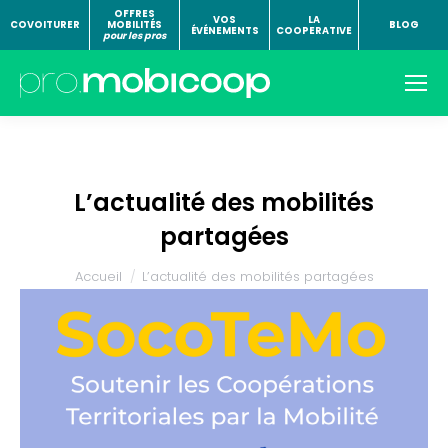
OFFRES
VOS
LA
COVOITURER
MOBILITÉS
BLOG
ÉVÉNEMENTS
COOPERATIVE
pour les pros
L’actualité des mobilités
partagées
Vous êtes ici :
Accueil
L’actualité des mobilités partagées