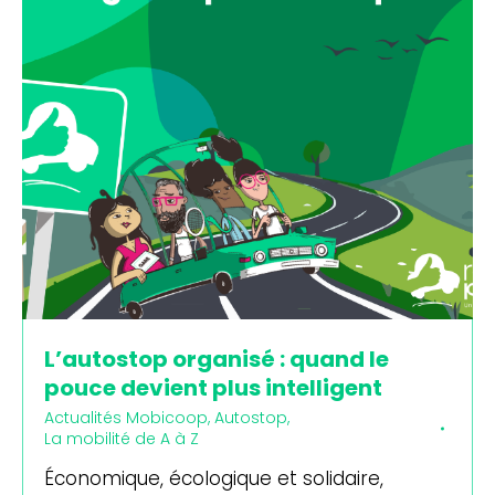
L’autostop organisé : quand le
pouce devient plus intelligent
Actualités Mobicoop
,
Autostop
,
La mobilité de A à Z
Économique, écologique et solidaire,