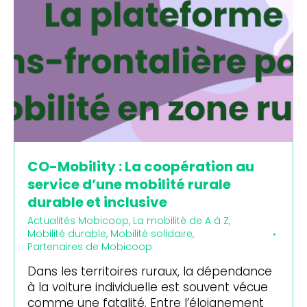
CO-Mobility : La coopération au
service d’une mobilité rurale
durable et inclusive
Actualités Mobicoop
,
La mobilité de A à Z
,
Mobilité durable
,
Mobilité solidaire
,
Partenaires de Mobicoop
Dans les territoires ruraux, la dépendance
à la voiture individuelle est souvent vécue
comme une fatalité. Entre l’éloignement