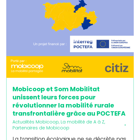
Mobicoop et Som Mobilitat
unissent leurs forces pour
révolutionner la mobilité rurale
transfrontalière grâce au POCTEFA
Actualités Mobicoop
,
La mobilité de A à Z
,
Partenaires de Mobicoop
La transition écologique ne se décrète pas