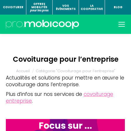
OFFRES
VOS
LA
COVOITURER
MOBILITÉS
BLOG
ÉVÉNEMENTS
COOPERATIVE
pour les pros
Covoiturage pour l’entreprise
Vous êtes ici :
Accueil
Catégorie "Covoiturage pour l’entreprise"
Actualités et solutions pour mettre en œuvre le
covoiturage dans l’entreprise.
Plus d’infos sur nos services de
covoiturage
entreprise
.