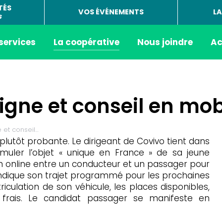
TÉS
VOS ÉVÉNEMENTS
LA
s
 services
La coopérative
Nous joindre
Ac
igne et conseil en mobi
 et conseil…
lutôt probante. Le dirigeant de Covivo tient dans
uler l’objet « unique en France » de sa jeune
ion online entre un conducteur et un passager pour
 indique son trajet programmé pour les prochaines
riculation de son véhicule, les places disponibles,
es frais. Le candidat passager se manifeste en