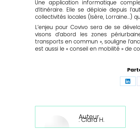
Une application informatique compl
d’itinéraire. Elle se déploie depuis l
collectivités locales (Isère, Lorraine…) 
L’enjeu pour Covivo sera de se dévelo
visons d’abord les zones périurbai
transports en commun », souligne l’anci
est aussi le « conseil en mobilité » de co
Part
Part
sur
Linke
Auteur
:
Clara H.