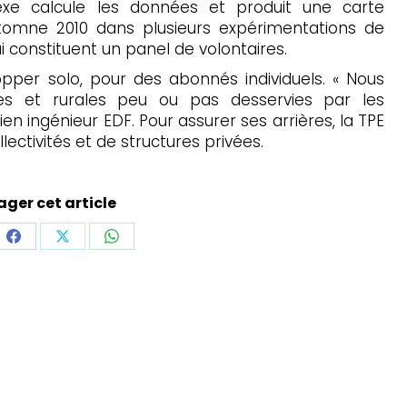
exe calcule les données et produit une carte
’automne 2010 dans plusieurs expérimentations de
qui constituent un panel de volontaires.
pper solo, pour des abonnés individuels. « Nous
nes et rurales peu ou pas desservies par les
en ingénieur EDF. Pour assurer ses arrières, la TPE
llectivités et de structures privées.
ager cet article
ager
Partager
Partager
Partager
sur
sur
sur
dIn
Facebook
X
WhatsApp