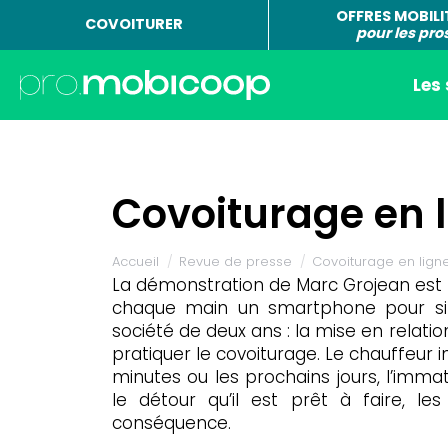
OFFRES MOBILI
COVOITURER
pour les pro
Les
Covoiturage en l
Vous êtes ici :
Accueil
Revue de presse
Covoiturage en ligne
La démonstration de Marc Grojean est p
chaque main un smartphone pour sim
société de deux ans : la mise en relat
pratiquer le covoiturage. Le chauffeur
minutes ou les prochains jours, l’immat
le détour qu’il est prêt à faire, l
conséquence.