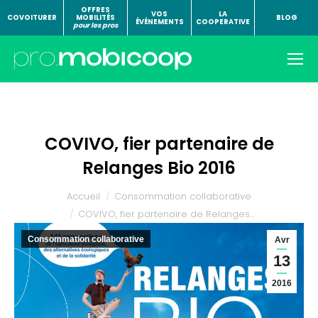
OFFRES
VOS
LA
COVOITURER
MOBILITÉS
BLOG
ÉVÉNEMENTS
COOPERATIVE
pour les pros
COVIVO, fier partenaire de
Relanges Bio 2016
Vous êtes ici :
Accueil
Consommation collaborative
COVIVO, fier partenaire de Relanges…
Consommation collaborative
Avr
13
2016