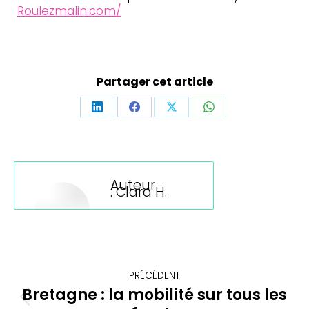
Roulezmalin.com/
Partager cet article
Partager
Partager
Partager
Partager
sur
sur
sur
sur
LinkedIn
Facebook
X
WhatsApp
Auteur
:
Clara H.
Navigation
PRÉCÉDENT
article
Bretagne : la mobilité sur tous les
Article