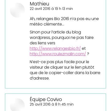
Mathieu
dit
22 avril 2016 à 19 h 13 min
:
Ah, relanges Bio 2016 n’a pas eu une
météo clémente…
Sinon pour l’article du blog
wordpress, pourquoi ne pas faire
des liens vers
http://www.relangesbio.fr/
et
http://www.roulezmalin.com/
?
N’est-ce pas plus facile pour le
visiteur de cliquer sur le lien plutôt
que de le copier-coller dans la barre
d’adresse.
Équipe Covivo
dit
25 avril 2016 à 8 h 45 min
: