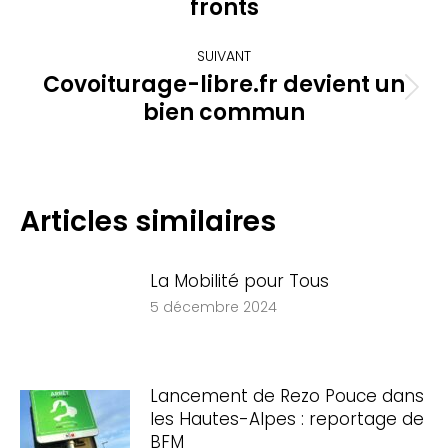
fronts
précédent
:
SUIVANT
Covoiturage-libre.fr devient un
Article
bien commun
suivant
:
Articles similaires
La Mobilité pour Tous
5 décembre 2024
Lancement de Rezo Pouce dans
les Hautes-Alpes : reportage de
BFM