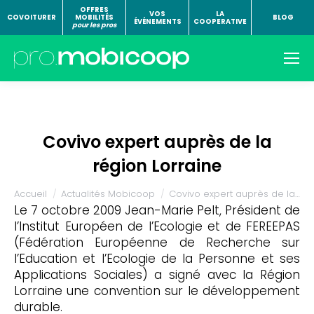
OFFRES
VOS
LA
COVOITURER
MOBILITÉS
BLOG
ÉVÉNEMENTS
COOPERATIVE
pour les pros
Covivo expert auprès de la
région Lorraine
Vous êtes ici :
Accueil
Actualités Mobicoop
Covivo expert auprès de la…
Le 7 octobre 2009 Jean-Marie Pelt, Président de
l’Institut Européen de l’Ecologie et de FEREEPAS
(Fédération Européenne de Recherche sur
l’Education et l’Ecologie de la Personne et ses
Applications Sociales) a signé avec la Région
Lorraine une convention sur le développement
durable.