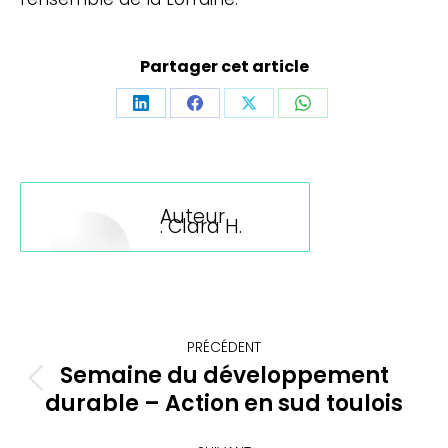
Partager cet article
Partager
Partager
Partager
Partager
sur
sur
sur
sur
LinkedIn
Facebook
X
WhatsApp
Auteur
:
Clara H.
Navigation
PRÉCÉDENT
article
Semaine du développement
Article
durable – Action en sud toulois
précédent
: