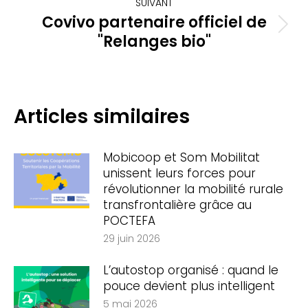
SUIVANT
Covivo partenaire officiel de
Article
"Relanges bio"
suivant
:
Articles similaires
Mobicoop et Som Mobilitat
unissent leurs forces pour
révolutionner la mobilité rurale
transfrontalière grâce au
POCTEFA
29 juin 2026
L’autostop organisé : quand le
pouce devient plus intelligent
5 mai 2026