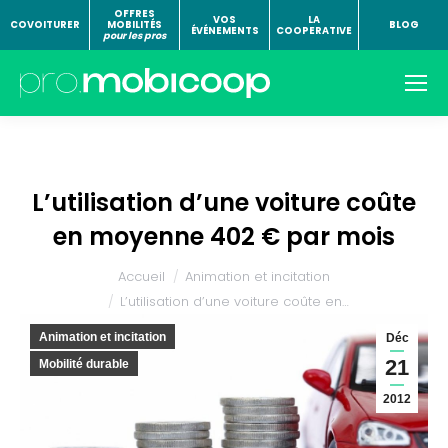
OFFRES
VOS
LA
COVOITURER
MOBILITÉS
BLOG
ÉVÉNEMENTS
COOPERATIVE
pour les pros
L’utilisation d’une voiture coûte
en moyenne 402 € par mois
Vous êtes ici :
Accueil
Animation et incitation
L’utilisation d’une voiture coûte en…
Animation et incitation
Déc
21
Mobilité durable
2012