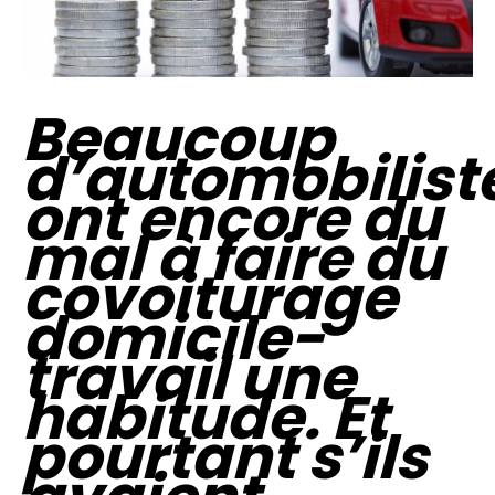
Beaucoup
d’automobilist
ont encore du
mal à faire du
covoiturage
domicile-
travail une
habitude. Et
pourtant s’ils