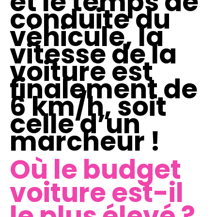
et le temps de
conduite du
véhicule, la
vitesse de la
voiture est
finalement de
6 km/h, soit
celle d’un
marcheur !
Où le budget
voiture est-il
le plus élevé ?