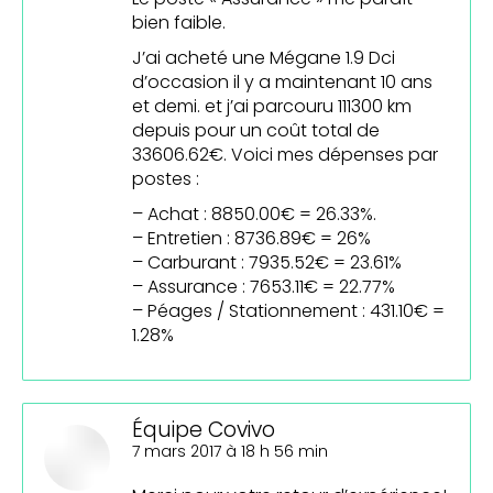
bien faible.
J’ai acheté une Mégane 1.9 Dci
d’occasion il y a maintenant 10 ans
et demi. et j’ai parcouru 111300 km
depuis pour un coût total de
33606.62€. Voici mes dépenses par
postes :
– Achat : 8850.00€ = 26.33%.
– Entretien : 8736.89€ = 26%
– Carburant : 7935.52€ = 23.61%
– Assurance : 7653.11€ = 22.77%
– Péages / Stationnement : 431.10€ =
1.28%
Équipe Covivo
dit
7 mars 2017 à 18 h 56 min
: