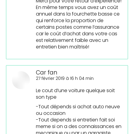
Merci pour votre retour d’expérience!
En même temps vous avez un coût
annuel dans la fourchette basse ce
qui renforce la proportion de
certains postes comme l’assurance
car le coût d’achat dans votre cas
est relativement faible avec un
entretien bien maîtrisé!
Car fan
dit
27 février 2019 à 16 h 04 min
:
Le cout d’une voiture quelque soit
son type
-Tout dépends si achat auto neuve
ou occasion
-Tout depends si entretien fait soi
meme si on a des connaissances en
mecanique ou par un garagiste