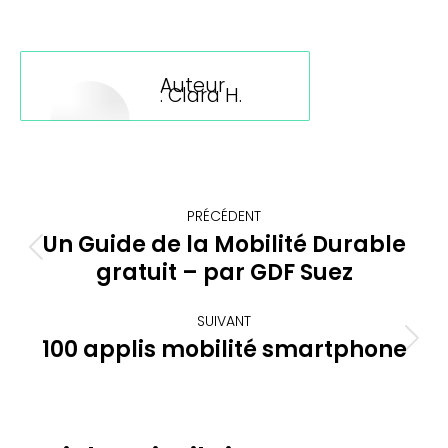
sur
sur
sur
sur
LinkedIn
Facebook
X
WhatsApp
Auteur
:
Clara H.
Navigation
PRÉCÉDENT
article
Un Guide de la Mobilité Durable
Article
gratuit – par GDF Suez
précédent
:
SUIVANT
100 applis mobilité smartphone
Article
suivant
: