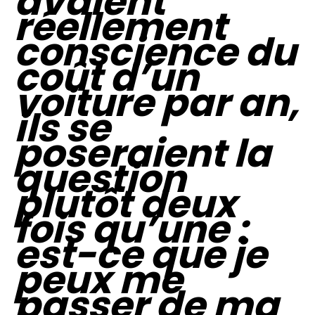
avaient
réellement
conscience du
coût d’un
voiture par an,
ils se
poseraient la
question
plutôt deux
fois qu’une :
est-ce que je
peux me
passer de ma