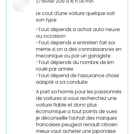
dit
27 février 2019 à 16 h 06 min
:
Le cout d’une voiture quelque soit
son type
-Tout dépends si achat auto neuve
ou occasion
-Tout depends si entretien fait soi
meme si on a des connaissances en
mecanique ou par un garagiste
-Tout dépends du nombre de km
roulé par année
-Tout dépend de l’assurance choisi
adapté a sa conduite
A part sa hormis pour les passionnés
de voitures si vous recherchez une
voiture fiable et donc plus
économique a tout points de vues
je déconseille l’achat des marques
francaises peugeot renault citroen
mieux vaut acheter une japonaise