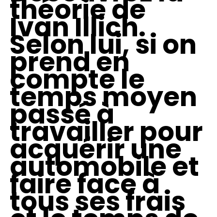
théorie de
Ivan Illich.
Selon lui, si on
prend en
compte le
temps moyen
passé à
travailler pour
acquérir une
automobile et
faire face à
tous ses frais