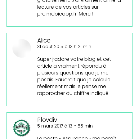
gratuitement. J’ai vraiment aimé la
lecture de vos articles sur
pro.mobicoop.fr. Merci!
Alice
dit
31 août 2015 à 13 h 21 min
:
Super j’adore votre blog et cet
article a vraiment répondu à
plusieurs questions que je me
posais. Faudrait que je calcule
réellement mais je pense me
rapprocher du chiffre indiqué.
Plovdiv
dit
5 mars 2017 à 13 h 55 min
:
Le poste « Assurance » me paraît