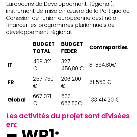
Européens de Développement Régional),
instrument de mise en œuvre de la Politique de
Cohésion de l’Union européenne destiné à
financer les programmes pluriannuels de
développement régional.
BUDGET
BUDGET
Contreparties
TOTAL
FEDER
409 321
327
IT
81 864,80€
€
456,80 €
257 750
206 200
FR
51 550 €
€
€
667 071
533
Global
133 414,20 €
€
656,80€
Les activités du projet sont divisées
en:
– WP1: