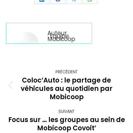
Partager
Partager
Partager
Partager
sur
sur
sur
sur
LinkedIn
Facebook
X
WhatsApp
Auteur
:
Equipe
Mobicoop
Navigation
PRÉCÉDENT
article
Coloc’Auto : le partage de
véhicules au quotidien par
Article
précédent
Mobicoop
:
SUIVANT
Focus sur … les groupes au sein de
Article
Mobicoop Covoit’
suivant