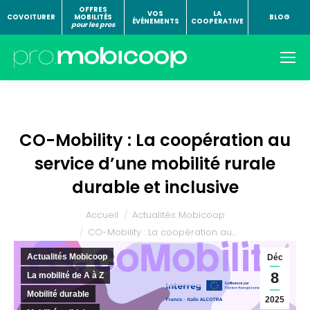
OFFRES
VOS
LA
COVOITURER
MOBILITÉS
BLOG
ÉVÉNEMENTS
COOPERATIVE
pour les pros
CO-Mobility : La coopération au
service d’une mobilité rurale
durable et inclusive
Vous êtes ici :
Accueil
Actualités Mobicoop
CO-Mobility : La coopération au…
Actualités Mobicoop
Déc
8
La mobilité de A à Z
Mobilité durable
2025