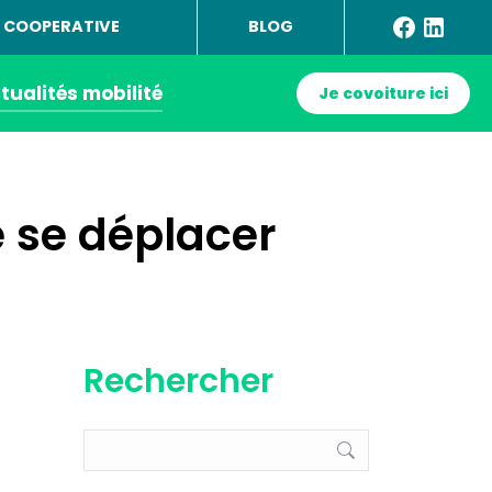
 COOPERATIVE
BLOG
tualités mobilité
Je covoiture ici
e se déplacer
Rechercher
Recherche
: