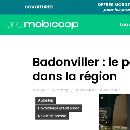
OFFRES MOBILI
COVOITURER
pour les pro
Les
Badonviller : le
dans la région
Vous êtes ici :
Accueil
Autostop
Badonviller : le point sur…
Autostop
Covoiturage grand public
Revue de presse