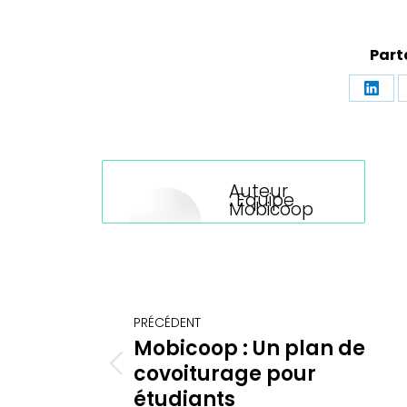
Part
Part
sur
Linke
Auteur
:
Equipe
Mobicoop
Navigation
PRÉCÉDENT
article
Mobicoop : Un plan de
covoiturage pour
Article
précédent
étudiants