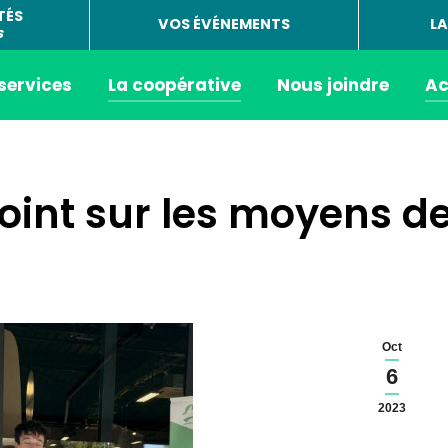
TÉS
VOS ÉVÉNEMENTS
LA
s
 services
La coopérative
Nous joindre
Ac
 point sur les moyens d
Oct
6
2023