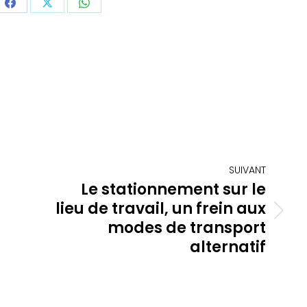
ager
Partager
Partager
Partager
sur
sur
sur
dIn
Facebook
X
WhatsApp
SUIVANT
Le stationnement sur le
lieu de travail, un frein aux
Article
modes de transport
suivant
alternatif
: