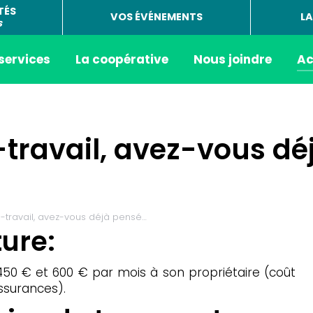
TÉS
VOS ÉVÉNEMENTS
LA
s
 services
La coopérative
Nous joindre
Ac
-travail, avez-vous d
e-travail, avez-vous déjà pensé…
ture:
50 € et 600 € par mois à son propriétaire (coût
ssurances).