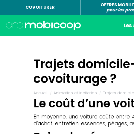
OFFRES MOBILI
COVOITURER
pour les pro
Les
Trajets domicile
covoiturage ?
Vous êtes ici :
Accueil
Animation et incitation
Trajets domicil
Le coût d’une voi
En moyenne, une voiture coûte entre 4
d’achat, entretien, essences, péages, a