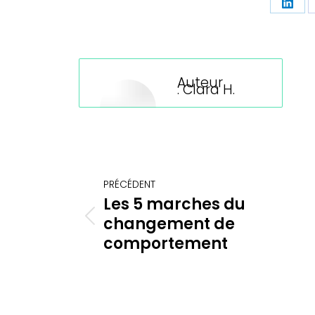
Part
sur
Linke
Auteur
:
Clara H.
Navigation
PRÉCÉDENT
article
Les 5 marches du
changement de
Article
précédent
comportement
: