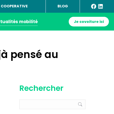
 COOPERATIVE
BLOG
tualités mobilité
Je covoiture ici
éjà pensé au
Rechercher
Recherche
: