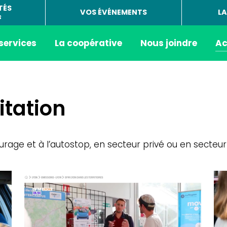
TÉS
VOS ÉVÉNEMENTS
LA
s
 services
La coopérative
Nous joindre
Ac
itation
iturage et à l’autostop, en secteur privé ou en secteur