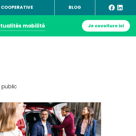
 COOPERATIVE
BLOG
tualités mobilité
Je covoiture ici
 public