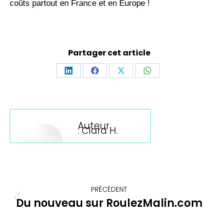
coûts partout en France et en Europe !
Partager cet article
Partager
Partager
Partager
Partager
sur
sur
sur
sur
LinkedIn
Facebook
X
WhatsApp
Auteur
:
Clara H.
Navigation
PRÉCÉDENT
article
Du nouveau sur RoulezMalin.com
Article
précédent