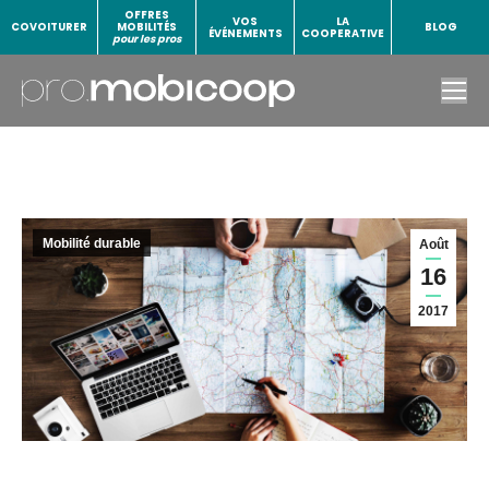
OFFRES
VOS
LA
COVOITURER
MOBILITÉS
BLOG
ÉVÉNEMENTS
COOPERATIVE
pour les pros
Mobilité durable
Août
16
2017