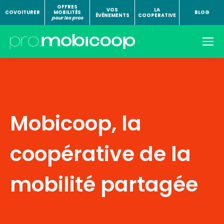
OFFRES
VOS
LA
COVOITURER
MOBILITÉS
BLOG
ÉVÉNEMENTS
COOPERATIVE
pour les pros
Mobicoop, la
coopérative de la
mobilité partagée